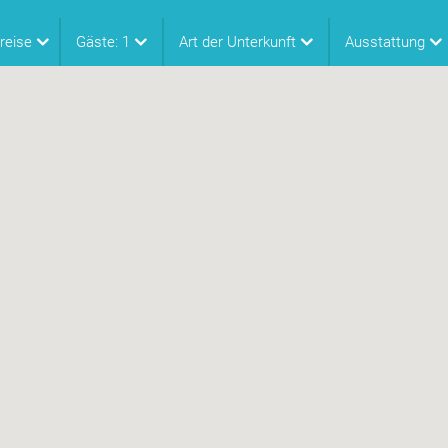
reise
Gäste:
1
Art der Unterkunft
Ausstattung