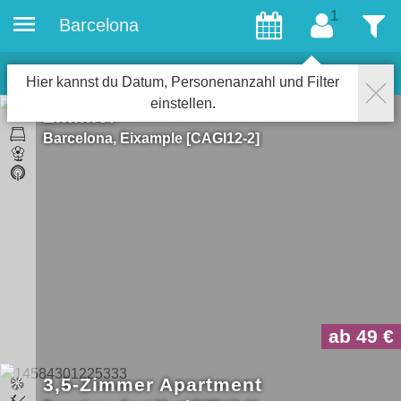
Barcelona
Gäste
Filter
14
Objekte für Gays
Schließen
Hier kannst du Datum, Personenanzahl und Filter
einstellen.
Zimmer
Barcelona
Eixample
CAGI12-2
ab 49
3,5-Zimmer Apartment