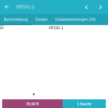
chevron_left
chevron_right
VEGI1-1
Beschreibung
Details
Gästebewertungen (18)
76,50
1 Nacht