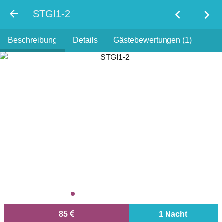
chevron_left
chevron_right
STGI1-2
Beschreibung
Details
Gästebewertungen (1)
85
1 Nacht