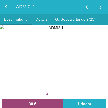
chevron_left
chevron_right
ADMI2-1
Beschreibung
Details
Gästebewertungen (25)
30
1 Nacht