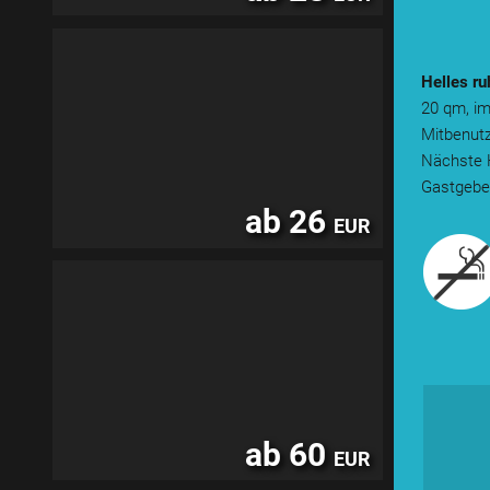
Helles r
20 qm, im
Mitbenutz
Nächste H
Gastgeber
ab 26
EUR
ab 60
EUR