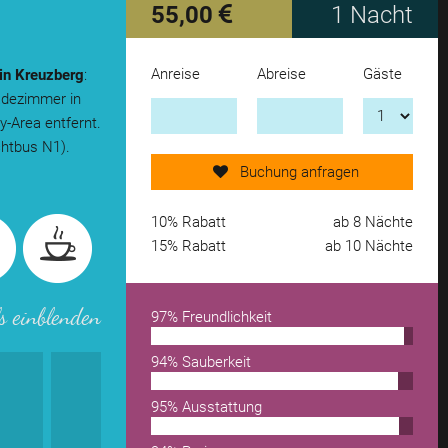
55,00
1 Nacht
Anreise
Abreise
Gäste
in Kreuzberg
:
Jetzt Anfrage senden!
Badezimmer in
y-Area entfernt.
chtbus N1).
weiteres Objekt hinzufügen
Buchung anfragen
von Merkzettel entfernen
10% Rabatt
ab 8 Nächte
15% Rabatt
ab 10 Nächte
s einblenden
97% Freundlichkeit
94% Sauberkeit
95% Ausstattung