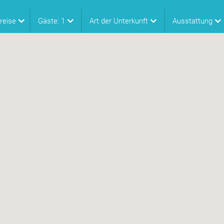
reise
Gäste:
1
Art der Unterkunft
Ausstattung