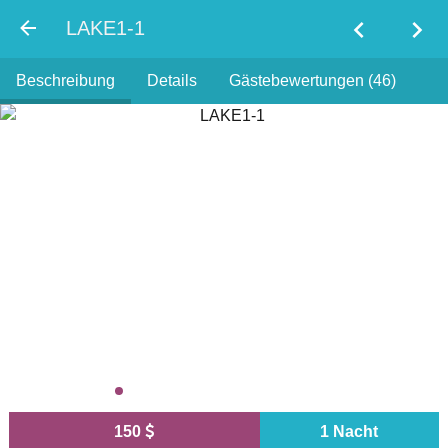
chevron_left
chevron_right
LAKE1-1
Beschreibung
Details
Gästebewertungen (46)
150
1 Nacht