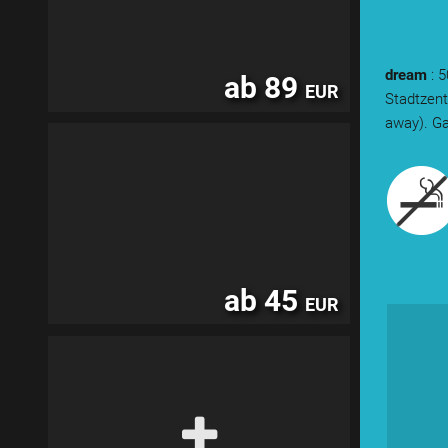
dream
: 
ab 89
EUR
Stadtzent
away). Ga
ab 45
EUR