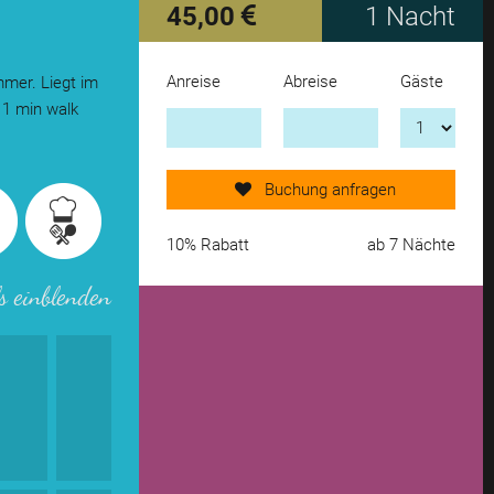
45,00
1 Nacht
Anreise
Abreise
Gäste
mmer. Liegt im
Jetzt Anfrage senden!
p 1 min walk
weiteres Objekt hinzufügen
Buchung anfragen
von Merkzettel entfernen
10% Rabatt
ab 7 Nächte
s einblenden