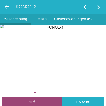
chevron_left
chevron_right
KONO1-3
Beschreibung
Details
Gästebewertungen (6)
30
1 Nacht