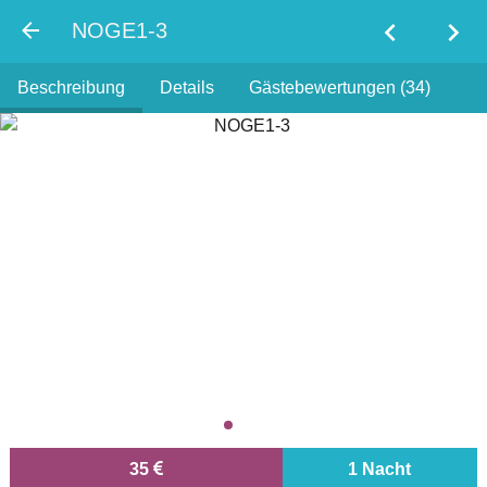
chevron_left
chevron_right
NOGE1-3
Beschreibung
Details
Gästebewertungen (34)
35
1 Nacht