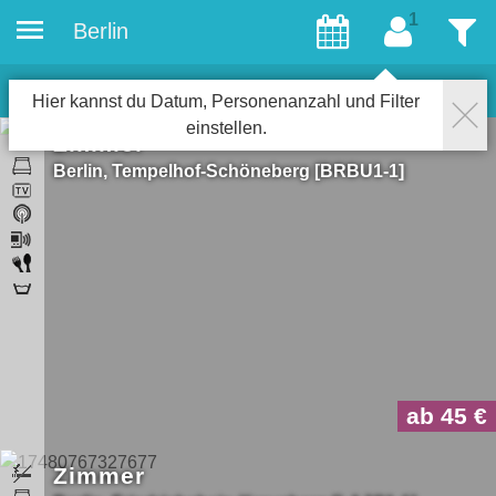
Berlin
Gäste
Filter
44
Objekte für Gays
Schließen
Hier kannst du Datum, Personenanzahl und Filter
einstellen.
Zimmer
Berlin
Tempelhof-Schöneberg
BRBU1-1
ab 45
Zimmer